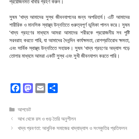
প্রয়োজনমত খাবার গ্রহণ করুন।
সুষম ‘খাদ্য আমাদের সুস্থ জীবনযাপনের জন্য অপরিহার্য। এটি আমাদের
শারীরিক ও মানসিক স্বাস্থ্য উন্নতিতে গুরুত্বপূর্ণ ভূমিকা পালন করে। সুষম
‘খাদ্য গ্রহণের মাধ্যমে আমরা আমাদের শরীরকে প্রয়োজনীয় সব পুষ্টি
সরবরাহ করতে পারি, যা আমাদের দৈনন্দিন কার্যক্ষমতা, রোগপ্রতিরোধ ক্ষমতা,
এবং সার্বিক স্বাস্থ্য উন্নতিতে সহায়ক। সুষম ‘খাদ্য গ্রহণের অভ্যাস গড়ে
তোলার মাধ্যমে আমরা একটি সুস্থ এবং সুখী জীবনযাপন করতে পারি।
F
M
E
S
ac
as
m
h
e
to
ai
ar
বিভাগ
আপডেট
b
d
l
e
সমূহ
আখ থেকে রস ও গুড় তৈরি অনুশীলন
o
o
খাদ্য প্রবণতা: আধুনিক সমাজের খাদ্যাভ্যাস ও সংস্কৃতির প্রতিফলন
o
n