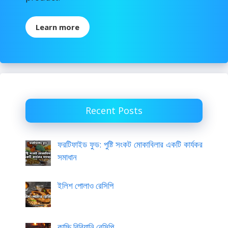
Learn more
Recent Posts
ফরটিফাইড ফুড: পুষ্টি সংকট মোকাবিলার একটি কার্যকর
সমাধান
ইলিশ পোলাও রেসিপি
কাচ্চি বিরিয়ানি রেসিপি