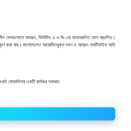
্নয়নশীল দেশগুলোতে আয়রন, ভিটামিন এ ও ডি-এর অভাবজনিত রোগ প্রচলিত।
তি পূরণ করা যায়। বাংলাদেশেও আয়োডিনযুক্ত লবণ ও আয়রন-ফরটিফাইড আটা