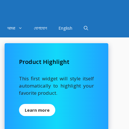
আমরা
যোগাযোগ
English
Product Highlight
This first widget will style itself
automatically to highlight your
favorite product.
Learn more