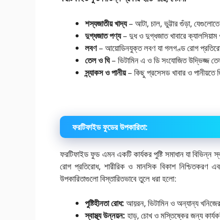
শস্যজাতীয়
খাদ্য
– আটা, চাল, ভুট্টার গুঁড়া, যেগু
দুগ্ধজাত
পণ্য
– দুধ ও দুগ্ধজাত খাবারে ক্যালসিয়া
লবণ
– আয়োডিনযুক্ত লবণ যা গলগণ্ড রোগ প্রতিরো
তেল
ও
ঘি
– ভিটামিন এ ও ডি সংযোজিত উদ্ভিজ্জ তে
স্ন্যাকস
ও
পানীয়
– কিছু প্রসেসড খাবার ও পানীয়তে 
ফরটিফাইড
ফুডের
উপকারিতা:
ফরটিফাইড ফুড এমন একটি কার্যকর পুষ্টি সমাধান যা বিভিন্ন স্বা
রোগ প্রতিরোধ, শারীরিক ও মানসিক বিকাশ নিশ্চিতকরণ এব
উপকারিতাগুলো বিস্তারিতভাবে তুলে ধরা হলো:
পুষ্টিহীনতা
রোধ
:
আয়রন, ভিটামিন ও অন্যান্য খনিজ
স্বাস্থ্য
উন্নয়ন
:
হাড়, চোখ ও মস্তিষ্কের জন্য কার্য