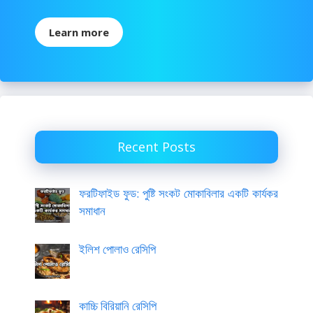
Learn more
Recent Posts
ফরটিফাইড ফুড: পুষ্টি সংকট মোকাবিলার একটি কার্যকর
সমাধান
ইলিশ পোলাও রেসিপি
কাচ্চি বিরিয়ানি রেসিপি