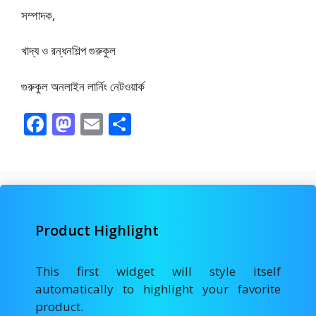
সম্পাদক,
খাদ্য ও রন্ধনশিল্প গুরুকুল
গুরুকুল অনলাইন লার্নিং নেটওয়ার্ক
F
M
E
S
ac
as
m
h
e
to
ai
ar
b
d
l
e
o
o
Product Highlight
o
n
k
This first widget will style itself
automatically to highlight your favorite
product.