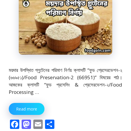
ময়দার উপস্থিত গ্লুটেনের পরিমাণ নির্ণয় ক্লাসটি “ফুড প্রেসেরভেশন-২
(৬৬৯৫১)/Food Preservation-2 (66951)” বিষয়ের পাঠ।
আজকের ক্লাসটি “ফুড প্রসেসিং & প্রেসেরভেশন-২/Food
Processing …
Read more
F
M
E
S