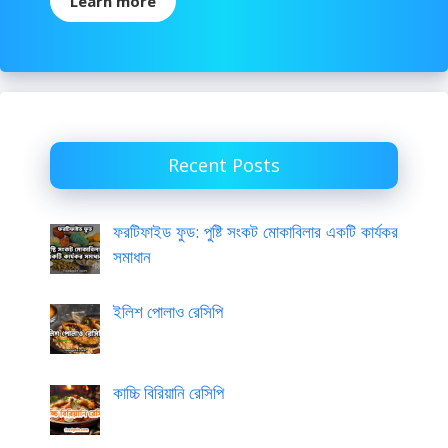
Learn more
Recent Posts
ফরটিফাইড ফুড: পুষ্টি সংকট মোকাবিলার একটি কার্যকর
সমাধান
ইলিশ পোলাও রেসিপি
কাচ্চি বিরিয়ানি রেসিপি