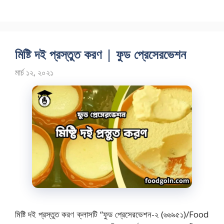
ac
as
m
h
e
to
ai
ar
b
d
l
e
o
o
মিষ্টি দই প্রস্তুত করণ | ফুড প্রেসেরভেশন
o
n
মার্চ ১২, ২০২১
k
মিষ্টি দই প্রস্তুত করণ ক্লাসটি “ফুড প্রেসেরভেশন-২ (৬৬৯৫১)/Food