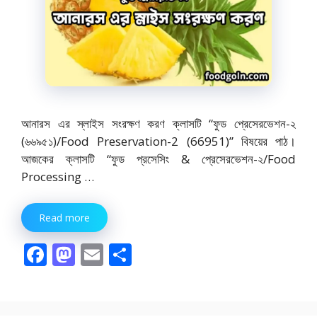
আনারস এর স্লাইস সংরক্ষণ করণ ক্লাসটি “ফুড প্রেসেরভেশন-২
(৬৬৯৫১)/Food Preservation-2 (66951)” বিষয়ের পাঠ।
আজকের ক্লাসটি “ফুড প্রসেসিং & প্রেসেরভেশন-২/Food
Processing …
Read more
F
M
E
S
ac
as
m
h
e
to
ai
ar