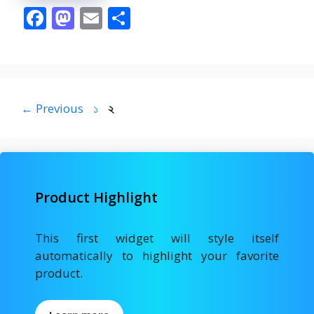
F
M
E
S
ac
as
m
h
e
to
ai
ar
b
d
l
e
o
o
Page
Page
←
Previous
১
২
o
n
k
Product Highlight
This first widget will style itself
automatically to highlight your favorite
product.