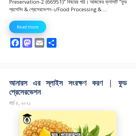
Preservation-2 (66951)” বিষয়ের পাঠ। আজকের ক্লাসটি “ফুড
প্রসেসিং & প্রেসেরভেশন-২/Food Processing & …
Read more
F
M
E
S
ac
as
m
h
e
to
ai
ar
b
d
l
e
o
o
আনারস এর স্লাইস সংরক্ষণ করণ | ফুড
o
n
প্রেসেরভেশন
k
মার্চ ৫, ২০২১