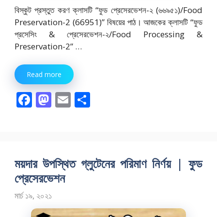
বিস্কুট প্রস্তুত করণ ক্লাসটি “ফুড প্রেসেরভেশন-২ (৬৬৯৫১)/Food
Preservation-2 (66951)” বিষয়ের পাঠ। আজকের ক্লাসটি “ফুড
প্রসেসিং & প্রেসেরভেশন-২/Food Processing &
Preservation-2” …
Read more
F
M
E
S
ac
as
m
h
e
to
ai
ar
b
d
l
e
o
o
ময়দার উপস্থিত গ্লুটেনের পরিমাণ নির্ণয় | ফুড
o
n
প্রেসেরভেশন
k
মার্চ ১৯, ২০২১