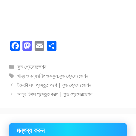
F
M
E
S
ac
as
m
h
e
to
ai
ar
বিভাগ
ফুড প্রেসেরভেশন
b
d
l
e
সমূহ
ট্যাগ
খাদ্য ও রন্ধনশিল্প গুরুকুল
,
ফুড প্রেসেরভেশন
o
o
সমূহ
টমেটো সস প্রস্তুত করণ | ফুড প্রেসেরভেশন
o
n
আলুর চিপস প্রস্তুত করণ | ফুড প্রেসেরভেশন
k
মন্তব্য করুন