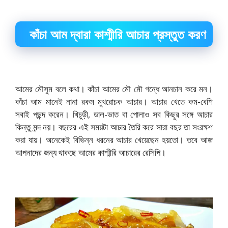
কাঁচা আম দ্বারা কাশ্মীরি আচার প্রস্তুত করণ
আমের মৌসুম বলে কথা। কাঁচা আমের মৌ মৌ গন্ধে আনচান করে মন।
কাঁচা আম মানেই নানা রকম মুখরোচক আচার। আচার খেতে কম-বেশি
সবাই পছন্দ করেন। খিচুড়ী, ডাল-ভাত বা পোলাও সব কিছুর সঙ্গে আচার
কিন্তু মন্দ নয়। বছরের এই সময়টা আচার তৈরি করে সারা বছর তা সংরক্ষণ
করা যায়। অনেকেই বিভিন্ন ধরনের আচার খেয়েছেন হয়তো। তবে আজ
আপনাদের জন্য থাকছে আমের কাশ্মীরি আচারের রেসিপি।